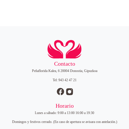
o
n
e
s
S
a
n
V
a
l
Contacto
e
Peñaflorida Kalea, 6 20004 Donostia, Gipuzkoa
n
t
Tel: 943 42 47 21
í
n
c
a
Horario
n
Lunes a sábado: 9:00 a 13:00 16:00 a 19:30
t
i
Domingos y festivos cerrado. (En caso de apertura se avisara con antelación.)
d