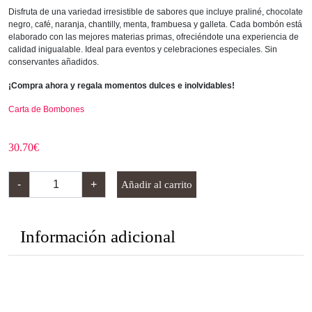
Disfruta de una variedad irresistible de sabores que incluye praliné, chocolate
negro, café, naranja, chantilly, menta, frambuesa y galleta. Cada bombón está
elaborado con las mejores materias primas, ofreciéndote una experiencia de
calidad inigualable. Ideal para eventos y celebraciones especiales. Sin
conservantes añadidos.
¡Compra ahora y regala momentos dulces e inolvidables!
Carta de Bombones
30.70
€
C
-
+
Añadir al carrito
a
j
a
Información adicional
d
e
B
o
m
b