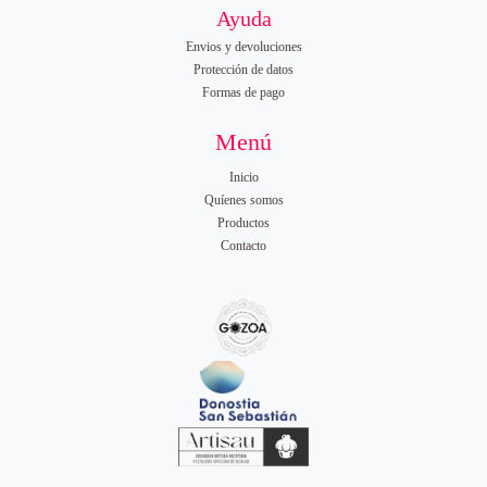
a
Ayuda
d
Envios y devoluciones
Protección de datos
Formas de pago
Menú
Inicio
Quíenes somos
Productos
Contacto