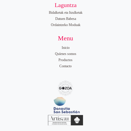
Laguntza
Bidalketak eta Itzulketak
Datuen Babesa
Ordaintzeko Moduak
Menu
Inicio
Quíenes somos
Productos
Contacto