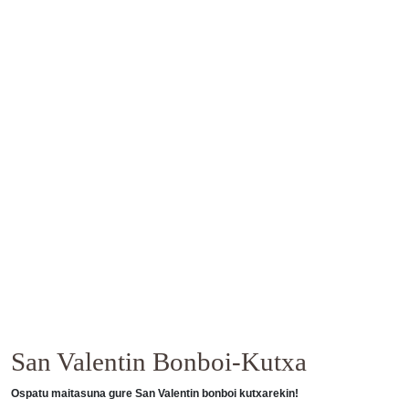
San Valentin Bonboi-Kutxa
Ospatu maitasuna gure San Valentin bonboi kutxarekin!