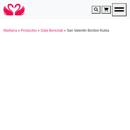
Search
Cart
Maitiana
»
Productos
»
Data Bereziak
»
San Valentin Bonboi-Kutxa