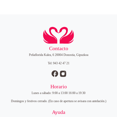
c
r
a
n
e
t
i
c
d
a
d
i
Contacto
o
Peñaflorida Kalea, 6 20004 Donostia, Gipuzkoa
Tel: 943 42 47 21
s
:
Horario
d
Lunes a sábado: 9:00 a 13:00 16:00 a 19:30
Domingos y festivos cerrado. (En caso de apertura se avisara con antelación.)
e
Ayuda