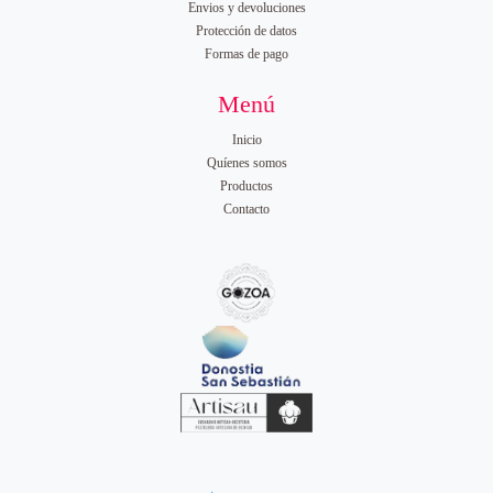
s
Envios y devoluciones
Protección de datos
d
Formas de pago
Menú
e
Inicio
5
Quíenes somos
Productos
Contacto
.
2
0
€
h
a