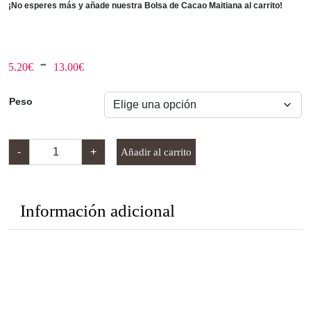
¡No esperes más y añade nuestra Bolsa de Cacao Maitiana al carrito!
R
-
5.20
€
13.00
€
a
Peso
n
B
-
+
Añadir al carrito
g
o
l
s
o
a
Información adicional
d
d
e
c
e
a
c
p
a
o